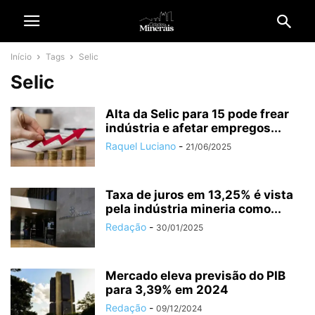
Início
Tags
Selic
Selic
Alta da Selic para 15 pode frear
indústria e afetar empregos...
Raquel Luciano
-
21/06/2025
Taxa de juros em 13,25% é vista
pela indústria mineria como...
Redação
-
30/01/2025
Mercado eleva previsão do PIB
para 3,39% em 2024
Redação
-
09/12/2024