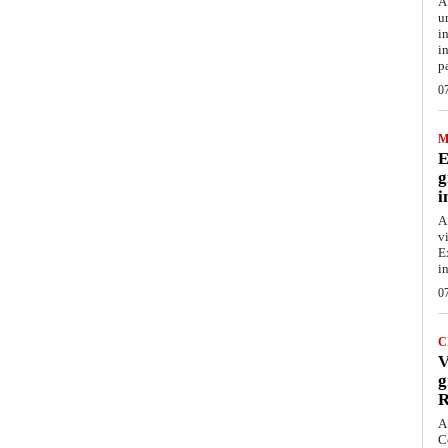
A
u
i
i
p
0
M
E
g
i
A
v
E
i
0
C
V
g
R
A
C