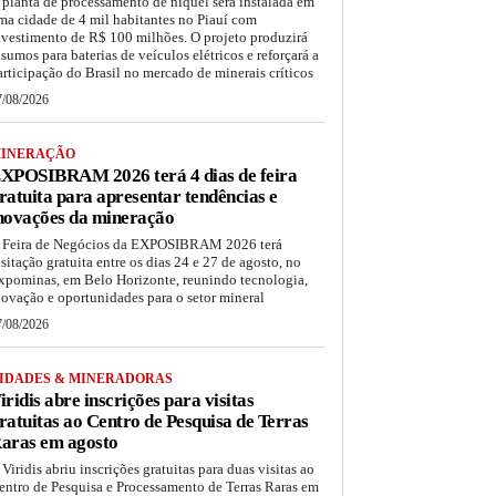
 planta de processamento de níquel será instalada em
ma cidade de 4 mil habitantes no Piauí com
nvestimento de R$ 100 milhões. O projeto produzirá
nsumos para baterias de veículos elétricos e reforçará a
articipação do Brasil no mercado de minerais críticos
7/08/2026
INERAÇÃO
XPOSIBRAM 2026 terá 4 dias de feira
ratuita para apresentar tendências e
novações da mineração
 Feira de Negócios da EXPOSIBRAM 2026 terá
isitação gratuita entre os dias 24 e 27 de agosto, no
xpominas, em Belo Horizonte, reunindo tecnologia,
novação e oportunidades para o setor mineral
7/08/2026
IDADES & MINERADORAS
iridis abre inscrições para visitas
ratuitas ao Centro de Pesquisa de Terras
aras em agosto
 Viridis abriu inscrições gratuitas para duas visitas ao
entro de Pesquisa e Processamento de Terras Raras em