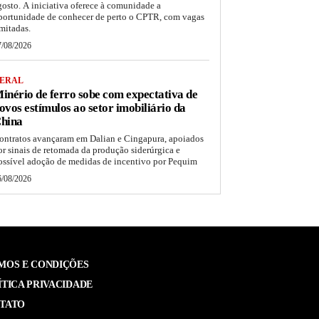
gosto. A iniciativa oferece à comunidade a
portunidade de conhecer de perto o CPTR, com vagas
imitadas.
7/08/2026
ERAL
inério de ferro sobe com expectativa de
ovos estímulos ao setor imobiliário da
hina
ontratos avançaram em Dalian e Cingapura, apoiados
or sinais de retomada da produção siderúrgica e
ossível adoção de medidas de incentivo por Pequim
6/08/2026
MOS E CONDIÇÕES
ÍTICA PRIVACIDADE
TATO