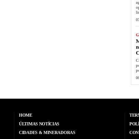
a
o
l
0
G
M
n
C
C
p
p
0
HOME
TER
ÚLTIMAS NOTÍCIAS
POL
CIDADES & MINERADORAS
CON