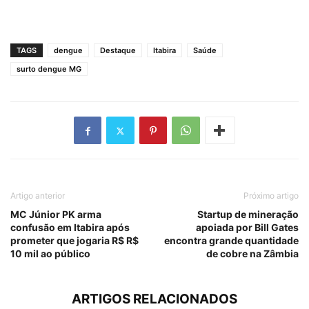
TAGS
dengue
Destaque
Itabira
Saúde
surto dengue MG
Artigo anterior
Próximo artigo
MC Júnior PK arma
Startup de mineração
confusão em Itabira após
apoiada por Bill Gates
prometer que jogaria R$ R$
encontra grande quantidade
10 mil ao público
de cobre na Zâmbia
ARTIGOS RELACIONADOS