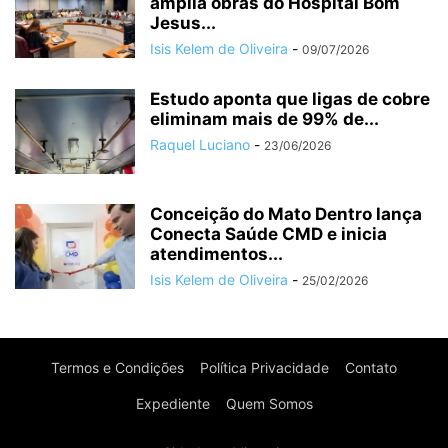
amplia obras do Hospital Bom
Jesus...
Isis Kelem de Oliveira
-
09/07/2026
Estudo aponta que ligas de cobre
eliminam mais de 99% de...
Raquel Luciano
-
23/06/2026
Conceição do Mato Dentro lança
Conecta Saúde CMD e inicia
atendimentos...
Isis Kelem de Oliveira
-
25/02/2026
Termos e Condições
Política Privacidade
Contato
Expediente
Quem Somos