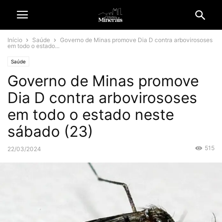
Início
Saúde
Governo de Minas promove Dia D contra arbovirososes
em todo o estado...
Saúde
Governo de Minas promove
Dia D contra arbovirososes
em todo o estado neste
sábado (23)
515
22/03/2024