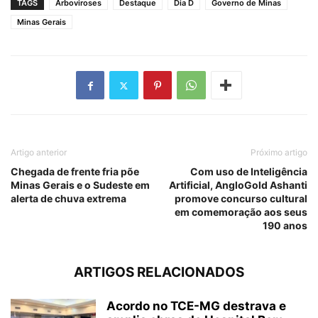
TAGS
Arboviroses
Destaque
Dia D
Governo de Minas
Minas Gerais
Artigo anterior
Próximo artigo
Chegada de frente fria põe
Com uso de Inteligência
Minas Gerais e o Sudeste em
Artificial, AngloGold Ashanti
alerta de chuva extrema
promove concurso cultural
em comemoração aos seus
190 anos
ARTIGOS RELACIONADOS
Acordo no TCE-MG destrava e