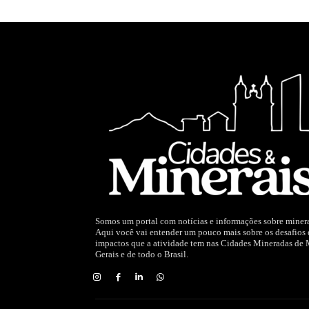
Somos um portal com notícias e informações sobre miner
Aqui você vai entender um pouco mais sobre os desafios 
impactos que a atividade tem nas Cidades Mineradas de
Gerais e de todo o Brasil.