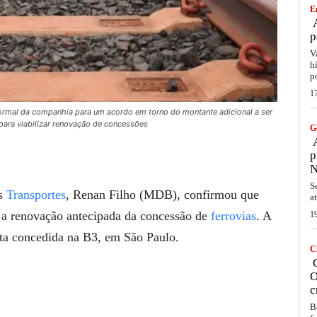
E
A
p
V
h
p
1
formal da companhia para um acordo em torno do montante adicional a ser
 para viabilizar renovação de concessões
G
A
p
N
S
os
Transportes
, Renan Filho (MDB), confirmou que
a
 a renovação antecipada da concessão de
ferrovias
. A
1
sta concedida na B3, em São Paulo.
C
C
O
c
B