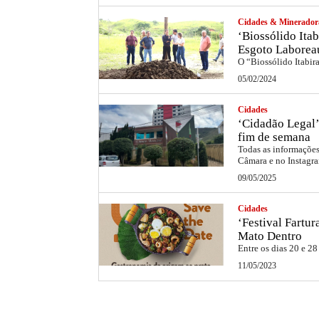
Cidades & Minerador
‘Biossólido Itab
Esgoto Laborea
O “Biossólido Itabir
05/02/2024
Cidades
‘Cidadão Legal’
fim de semana
Todas as informações 
Câmara e no Instag
09/05/2025
Cidades
‘Festival Fartu
Mato Dentro
Entre os dias 20 e 28
11/05/2023