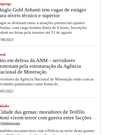
mprego
nglo Gold Ashanti tem vagas de estágio
ara níveis técnico e superior
agas se destinam tanto a atuações presenciais quanto
íbridas, com carga horária diária de 6 horas; Inscrições
odem ser feitas pela internet até 31 de agosto
7/08/2023
eral
to em defesa da ANM – servidores
rotestam pela estruturação da Agência
acional de Mineração
ervidores da Agência Nacional de Mineração estão com as
tividades paralisadas como forma de...
9/05/2023
idades
idade das gemas: moradores de Teófilo
toni vivem terror com guerra entre facções
riminosas
andidos trocaram tiros com a Polícia na noite desta quinta-