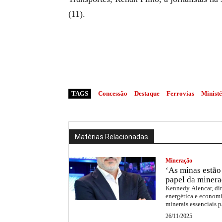
(11).
TAGS
Concessão
Destaque
Ferrovias
Ministé
Matérias Relacionadas
Mineração
‘As minas estão 
papel da minera
Kennedy Alencar, dir
energética e economi
minerais essenciais p
26/11/2025