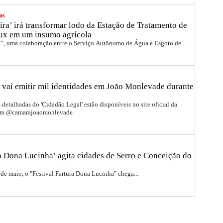
as
ira’ irá transformar lodo da Estação de Tratamento de
ux em um insumo agrícola
a”, uma colaboração entre o Serviço Autônomo de Água e Esgoto de...
 vai emitir mil identidades em João Monlevade durante
detalhadas do 'Cidadão Legal' estão disponíveis no site oficial da
ram @camarajoaomonlevade
ra Dona Lucinha’ agita cidades de Serro e Conceição do
 de maio, o "Festival Fartura Dona Lucinha" chega...