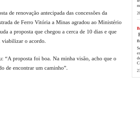
f
m
osta de renovação antecipada das concessões da
2
strada de Ferro Vitória a Minas agradou ao Ministério
Br
tuda a proposta que chegou a cerca de 10 dias e que
F
n
viabilizar o acordo.
S
e
u: “A proposta foi boa. Na minha visão, acho que o
d
C
ido de encontrar um caminho”.
2