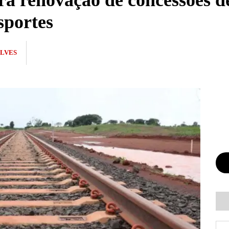
ra renovação de concessões d
sportes
LVES