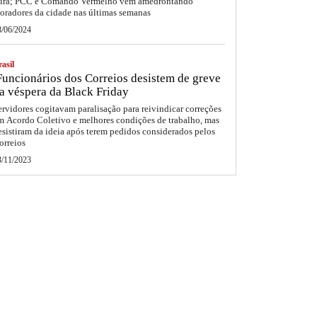
eira; PCC e Comando Vermelho vêm amedrontando
oradores da cidade nas últimas semanas
8/06/2024
asil
uncionários dos Correios desistem de greve
a véspera da Black Friday
ervidores cogitavam paralisação para reivindicar correções
m Acordo Coletivo e melhores condições de trabalho, mas
esistiram da ideia após terem pedidos considerados pelos
orreios
3/11/2023