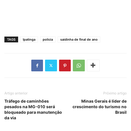
TAGS
Ipatinga
policia
saidinha de final de ano
Artigo anterior
Próximo artigo
Tráfego de caminhões
Minas Gerais é líder de
pesados na MG-010 será
crescimento do turismo no
bloqueado para manutenção
Brasil
da via