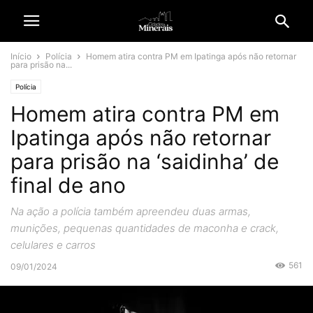
Início
Polícia
Homem atira contra PM em Ipatinga após não retornar
para prisão na...
Polícia
Homem atira contra PM em
Ipatinga após não retornar
para prisão na ‘saidinha’ de
final de ano
Na ação a polícia também apreendeu duas armas,
munições, pequenas quantidades de maconha e crack,
celulares e carros
561
09/01/2024