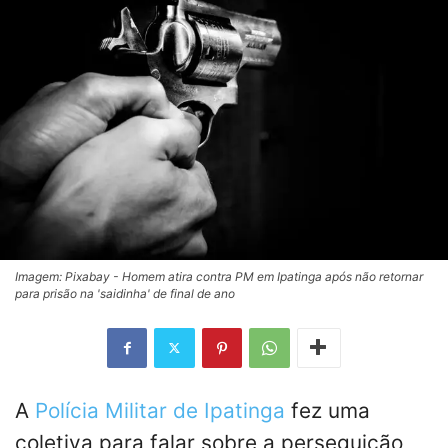
Imagem: Pixabay - Homem atira contra PM em Ipatinga após não retornar
para prisão na 'saidinha' de final de ano
A
Polícia Militar de Ipatinga
fez uma
coletiva para falar sobre a perseguição