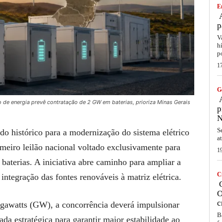
E
A
p
V
h
p
1
G
A
 de energia prevê contratação de 2 GW em baterias, prioriza Minas Gerais
p
N
S
o histórico para a modernização do sistema elétrico
a
rimeiro leilão nacional voltado exclusivamente para
1
aterias. A iniciativa abre caminho para ampliar a
C
 integração das fontes renováveis à matriz elétrica.
C
O
c
gawatts (GW), a concorrência deverá impulsionar
B
da estratégica para garantir maior estabilidade ao