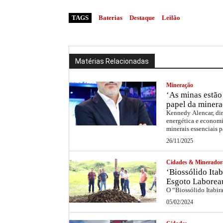
TAGS
Baterias
Destaque
Leilão
Matérias Relacionadas
Mineração
‘As minas estão 
papel da minera
Kennedy Alencar, dir
energética e economi
minerais essenciais p
26/11/2025
Cidades & Minerador
‘Biossólido Itab
Esgoto Laborea
O “Biossólido Itabir
05/02/2024