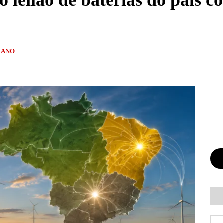
o leilão de baterias do país 
IANO