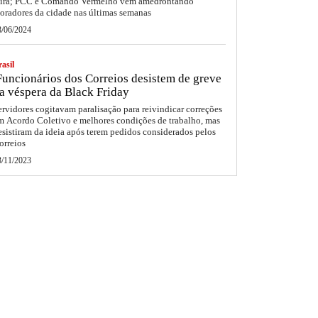
eira; PCC e Comando Vermelho vêm amedrontando
oradores da cidade nas últimas semanas
8/06/2024
asil
uncionários dos Correios desistem de greve
a véspera da Black Friday
ervidores cogitavam paralisação para reivindicar correções
m Acordo Coletivo e melhores condições de trabalho, mas
esistiram da ideia após terem pedidos considerados pelos
orreios
3/11/2023