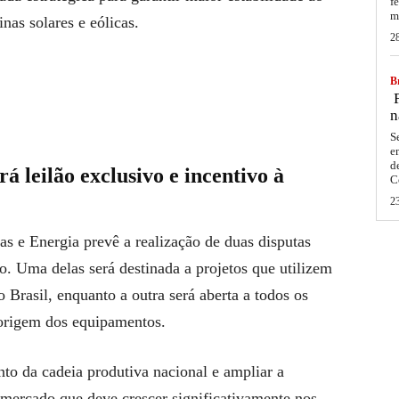
f
m
nas solares e eólicas.
2
Br
F
n
S
e
d
 leilão exclusivo e incentivo à
C
2
s e Energia prevê a realização de duas disputas
. Uma delas será destinada a projetos que utilizem
Brasil, enquanto a outra será aberta a todos os
origem dos equipamentos.
to da cadeia produtiva nacional e ampliar a
m mercado que deve crescer significativamente nos