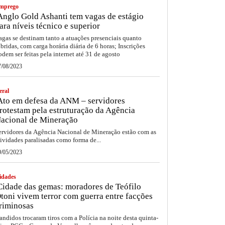
mprego
nglo Gold Ashanti tem vagas de estágio
ara níveis técnico e superior
agas se destinam tanto a atuações presenciais quanto
íbridas, com carga horária diária de 6 horas; Inscrições
odem ser feitas pela internet até 31 de agosto
7/08/2023
eral
to em defesa da ANM – servidores
rotestam pela estruturação da Agência
acional de Mineração
ervidores da Agência Nacional de Mineração estão com as
tividades paralisadas como forma de...
9/05/2023
idades
idade das gemas: moradores de Teófilo
toni vivem terror com guerra entre facções
riminosas
andidos trocaram tiros com a Polícia na noite desta quinta-