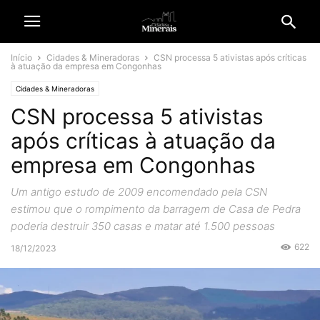
Início
Cidades & Mineradoras
CSN processa 5 ativistas após críticas
à atuação da empresa em Congonhas
Cidades & Mineradoras
CSN processa 5 ativistas
após críticas à atuação da
empresa em Congonhas
Um antigo estudo de 2009 encomendado pela CSN
estimou que o rompimento da barragem de Casa de Pedra
poderia destruir 350 casas e matar até 1.500 pessoas
622
18/12/2023