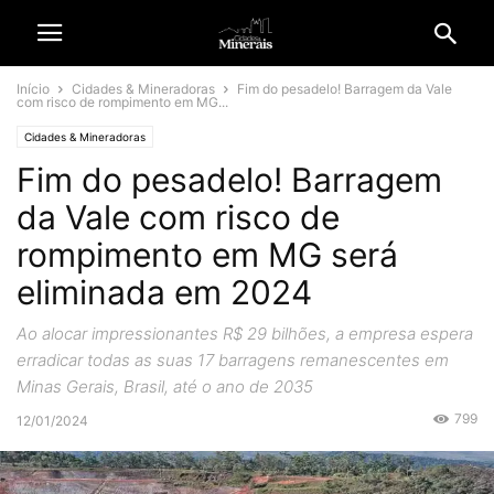
Início
Cidades & Mineradoras
Fim do pesadelo! Barragem da Vale
com risco de rompimento em MG...
Cidades & Mineradoras
Fim do pesadelo! Barragem
da Vale com risco de
rompimento em MG será
eliminada em 2024
Ao alocar impressionantes R$ 29 bilhões, a empresa espera
erradicar todas as suas 17 barragens remanescentes em
Minas Gerais, Brasil, até o ano de 2035
799
12/01/2024