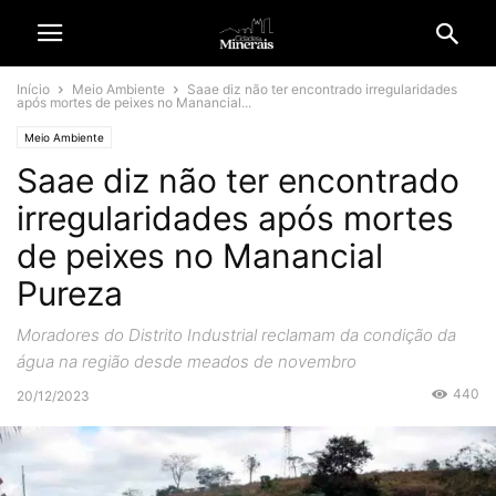
Início
Meio Ambiente
Saae diz não ter encontrado irregularidades
após mortes de peixes no Manancial...
Meio Ambiente
Saae diz não ter encontrado
irregularidades após mortes
de peixes no Manancial
Pureza
Moradores do Distrito Industrial reclamam da condição da
água na região desde meados de novembro
440
20/12/2023