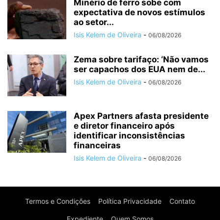
Minério de ferro sobe com
expectativa de novos estímulos
ao setor...
Isis Kelem de Oliveira
-
06/08/2026
Zema sobre tarifaço: ‘Não vamos
ser capachos dos EUA nem de...
Isis Kelem de Oliveira
-
06/08/2026
Apex Partners afasta presidente
e diretor financeiro após
identificar inconsistências
financeiras
Isis Kelem de Oliveira
-
06/08/2026
Termos e Condições
Política Privacidade
Contato
Expediente
Quem Somos