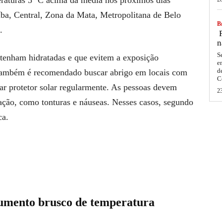
íba, Central, Zona da Mata, Metropolitana de Belo
Br
.
F
n
S
tenham hidratadas e que evitem a exposição
e
d
 Também é recomendado buscar abrigo em locais com
C
car protetor solar regularmente. As pessoas devem
2
olação, como tonturas e náuseas. Nesses casos, segundo
ca.
aumento brusco de temperatura