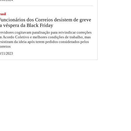
asil
uncionários dos Correios desistem de greve
a véspera da Black Friday
ervidores cogitavam paralisação para reivindicar correções
m Acordo Coletivo e melhores condições de trabalho, mas
esistiram da ideia após terem pedidos considerados pelos
orreios
3/11/2023