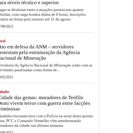
ara níveis técnico e superior
agas se destinam tanto a atuações presenciais quanto
íbridas, com carga horária diária de 6 horas; Inscrições
odem ser feitas pela internet até 31 de agosto
7/08/2023
eral
to em defesa da ANM – servidores
rotestam pela estruturação da Agência
acional de Mineração
ervidores da Agência Nacional de Mineração estão com as
tividades paralisadas como forma de...
9/05/2023
idades
idade das gemas: moradores de Teófilo
toni vivem terror com guerra entre facções
riminosas
andidos trocaram tiros com a Polícia na noite desta quinta-
eira; PCC e Comando Vermelho vêm amedrontando
oradores da cidade nas últimas semanas
8/06/2024