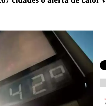
67 cidades o alerta de calor 
E
A