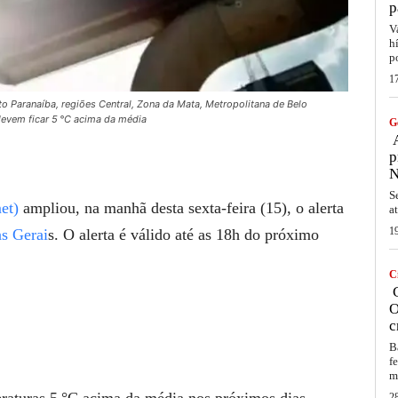
p
V
h
p
1
to Paranaíba, regiões Central, Zona da Mata, Metropolitana de Belo
devem ficar 5 °C acima da média
G
A
p
N
S
et)
ampliou, na manhã desta sexta-feira (15), o alerta
a
1
s Gerai
s. O alerta é válido até as 18h do próximo
C
C
O
c
B
f
m
aturas 5 °C acima da média nos próximos dias
2