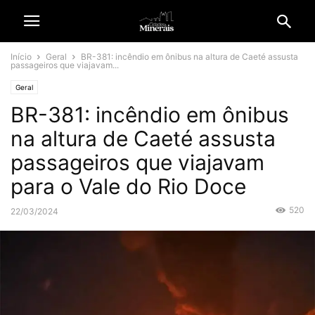
Início
Geral
BR-381: incêndio em ônibus na altura de Caeté assusta
passageiros que viajavam...
Geral
BR-381: incêndio em ônibus
na altura de Caeté assusta
passageiros que viajavam
para o Vale do Rio Doce
520
22/03/2024