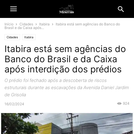
Início
Cidades
Itabira
Itabira está sem agências do Banco do
Brasil e da Caixa após...
Cidades
Itabira
Itabira está sem agências do
Banco do Brasil e da Caixa
após interdição dos prédios
O prédio foi fechado após a descoberta de riscos
estruturais durante as escavações da Avenida Daniel Jardim
de Grisolia
924
16/02/2024