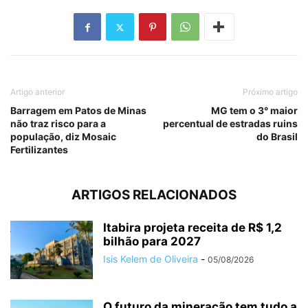
Artigo anterior
Próximo artigo
Barragem em Patos de Minas
MG tem o 3° maior
não traz risco para a
percentual de estradas ruins
população, diz Mosaic
do Brasil
Fertilizantes
ARTIGOS RELACIONADOS
Itabira projeta receita de R$ 1,2
bilhão para 2027
Isis Kelem de Oliveira
-
05/08/2026
O futuro da mineração tem tudo a