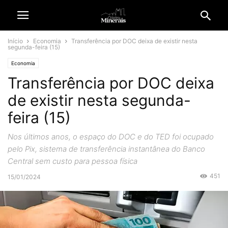
Início
Economia
Transferência por DOC deixa de existir nesta
segunda-feira (15)
Economia
Transferência por DOC deixa
de existir nesta segunda-
feira (15)
Nos últimos anos, o espaço do DOC e do TED foi ocupado
pelo Pix, sistema de transferência instantânea do Banco
Central sem custo para pessoa física
451
15/01/2024