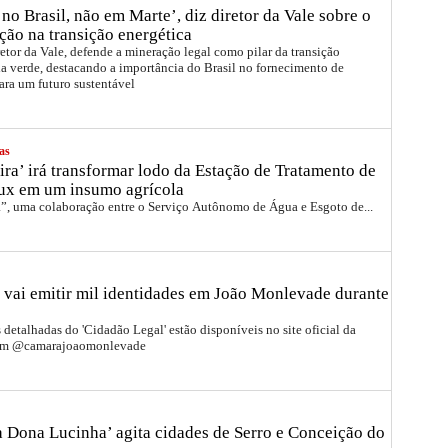
no Brasil, não em Marte’, diz diretor da Vale sobre o
ção na transição energética
etor da Vale, defende a mineração legal como pilar da transição
a verde, destacando a importância do Brasil no fornecimento de
ara um futuro sustentável
as
ira’ irá transformar lodo da Estação de Tratamento de
ux em um insumo agrícola
a”, uma colaboração entre o Serviço Autônomo de Água e Esgoto de...
 vai emitir mil identidades em João Monlevade durante
detalhadas do 'Cidadão Legal' estão disponíveis no site oficial da
ram @camarajoaomonlevade
ra Dona Lucinha’ agita cidades de Serro e Conceição do