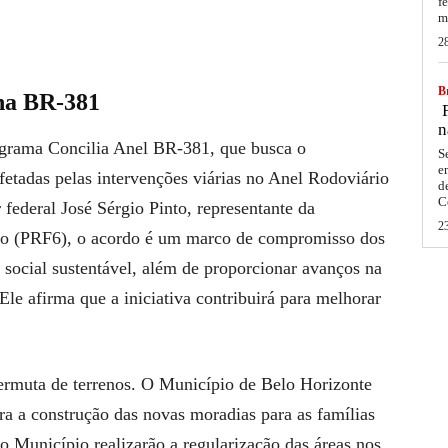
f
m
2
Br
na BR-381
F
n
ograma Concilia Anel BR-381, que busca o
S
e
etadas pelas intervenções viárias no Anel Rodoviário
d
C
ederal José Sérgio Pinto, representante da
2
ião (PRF6), o acordo é um marco de compromisso dos
social sustentável, além de proporcionar avanços na
Ele afirma que a iniciativa contribuirá para melhorar
permuta de terrenos. O Município de Belo Horizonte
ra a construção das novas moradias para as famílias
o Município realizarão a regularização das áreas nos