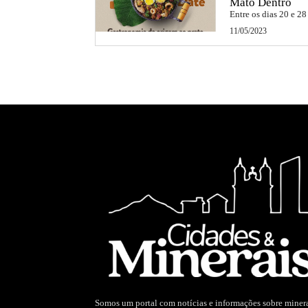
Mato Dentro
Entre os dias 20 e 28
11/05/2023
Somos um portal com notícias e informações sobre miner