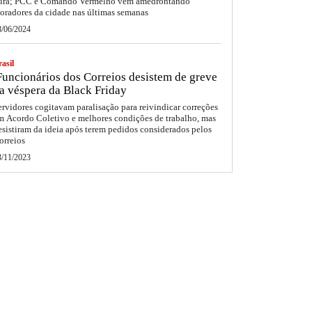
eira; PCC e Comando Vermelho vêm amedrontando
oradores da cidade nas últimas semanas
8/06/2024
asil
uncionários dos Correios desistem de greve
a véspera da Black Friday
ervidores cogitavam paralisação para reivindicar correções
m Acordo Coletivo e melhores condições de trabalho, mas
esistiram da ideia após terem pedidos considerados pelos
orreios
3/11/2023