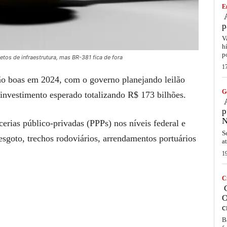
E
A
p
V
h
p
tos de infraestrutura, mas BR-381 fica de fora
1
o boas em 2024, com o governo planejando leilão
G
 investimento esperado totalizando R$ 173 bilhões.
A
p
N
cerias público-privadas (PPPs) nos níveis federal e
S
esgoto, trechos rodoviários, arrendamentos portuários
a
1
C
C
O
c
B