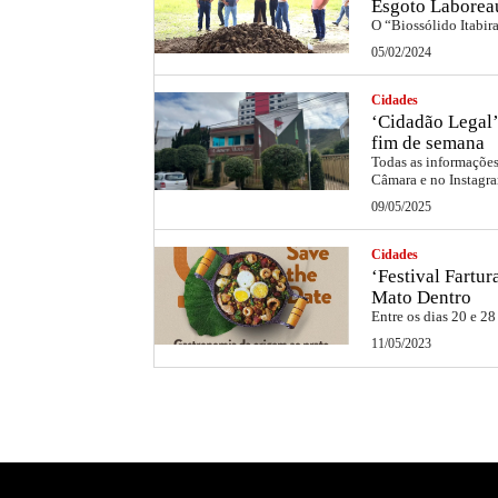
Esgoto Laborea
O “Biossólido Itabir
05/02/2024
Cidades
‘Cidadão Legal’
fim de semana
Todas as informações 
Câmara e no Instag
09/05/2025
Cidades
‘Festival Fartu
Mato Dentro
Entre os dias 20 e 28
11/05/2023