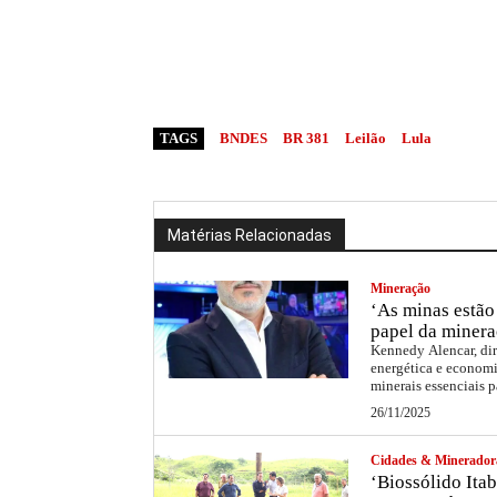
TAGS
BNDES
BR 381
Leilão
Lula
Matérias Relacionadas
Mineração
‘As minas estão 
papel da minera
Kennedy Alencar, dir
energética e economi
minerais essenciais p
26/11/2025
Cidades & Minerador
‘Biossólido Itab