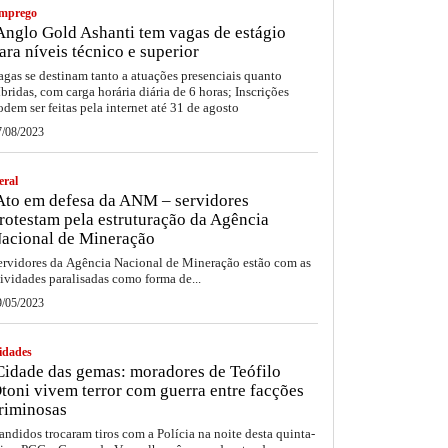
mprego
nglo Gold Ashanti tem vagas de estágio
ara níveis técnico e superior
agas se destinam tanto a atuações presenciais quanto
íbridas, com carga horária diária de 6 horas; Inscrições
odem ser feitas pela internet até 31 de agosto
7/08/2023
eral
to em defesa da ANM – servidores
rotestam pela estruturação da Agência
acional de Mineração
ervidores da Agência Nacional de Mineração estão com as
tividades paralisadas como forma de...
9/05/2023
idades
idade das gemas: moradores de Teófilo
toni vivem terror com guerra entre facções
riminosas
andidos trocaram tiros com a Polícia na noite desta quinta-