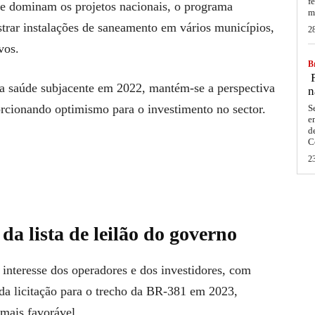
f
te dominam os projetos nacionais, o programa
m
rar instalações de saneamento em vários municípios,
2
vos.
Br
F
da saúde subjacente em 2022, mantém-se a perspectiva
n
porcionando optimismo para o investimento no sector.
S
e
d
C
2
da lista de leilão do governo
 interesse dos operadores e dos investidores, com
da licitação para o trecho da BR-381 em 2023,
mais favorável.