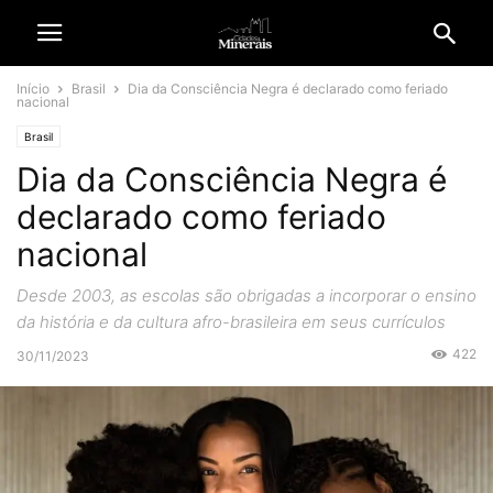
Início
Brasil
Dia da Consciência Negra é declarado como feriado
nacional
Brasil
Dia da Consciência Negra é
declarado como feriado
nacional
Desde 2003, as escolas são obrigadas a incorporar o ensino
da história e da cultura afro-brasileira em seus currículos
422
30/11/2023