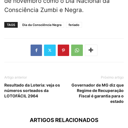
de novembro como o Dia Nacional da
Consciência Zumbi e Negra.
TAGS
Dia da Consciência Negra
feriado
Artigo anterior
Próximo artigo
Resultado da Loteria: veja os
Governador de MG diz que
números sorteados da
Regime de Recuperação
LOTOFÁCIL 2964
Fiscal é garantia para o
estado
ARTIGOS RELACIONADOS