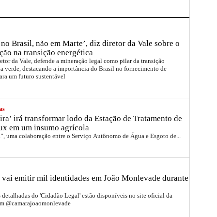
no Brasil, não em Marte’, diz diretor da Vale sobre o
ção na transição energética
etor da Vale, defende a mineração legal como pilar da transição
a verde, destacando a importância do Brasil no fornecimento de
ara um futuro sustentável
as
ira’ irá transformar lodo da Estação de Tratamento de
ux em um insumo agrícola
a”, uma colaboração entre o Serviço Autônomo de Água e Esgoto de...
 vai emitir mil identidades em João Monlevade durante
detalhadas do 'Cidadão Legal' estão disponíveis no site oficial da
ram @camarajoaomonlevade