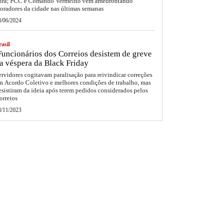
eira; PCC e Comando Vermelho vêm amedrontando
oradores da cidade nas últimas semanas
8/06/2024
asil
uncionários dos Correios desistem de greve
a véspera da Black Friday
ervidores cogitavam paralisação para reivindicar correções
m Acordo Coletivo e melhores condições de trabalho, mas
esistiram da ideia após terem pedidos considerados pelos
orreios
3/11/2023