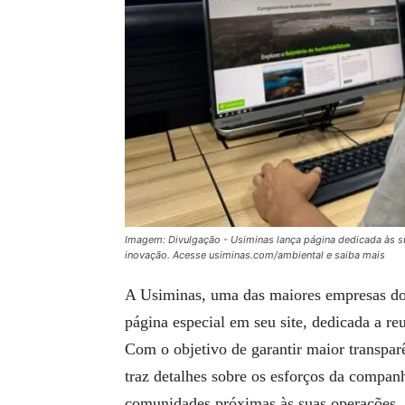
Imagem: Divulgação - Usiminas lança página dedicada às su
inovação. Acesse usiminas.com/ambiental e saiba mais
A Usiminas, uma das maiores empresas d
página especial em seu site, dedicada a re
Com o objetivo de garantir maior transpa
traz detalhes sobre os esforços da compan
comunidades próximas às suas operações.