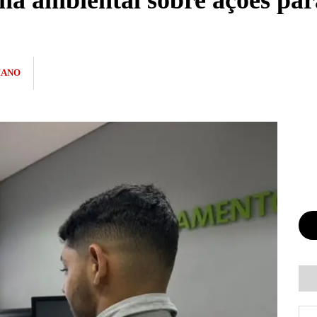
na ambiental sobre ações par
IANO