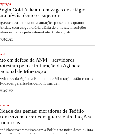
mprego
nglo Gold Ashanti tem vagas de estágio
ara níveis técnico e superior
agas se destinam tanto a atuações presenciais quanto
íbridas, com carga horária diária de 6 horas; Inscrições
odem ser feitas pela internet até 31 de agosto
7/08/2023
eral
to em defesa da ANM – servidores
rotestam pela estruturação da Agência
acional de Mineração
ervidores da Agência Nacional de Mineração estão com as
tividades paralisadas como forma de...
9/05/2023
idades
idade das gemas: moradores de Teófilo
toni vivem terror com guerra entre facções
riminosas
andidos trocaram tiros com a Polícia na noite desta quinta-