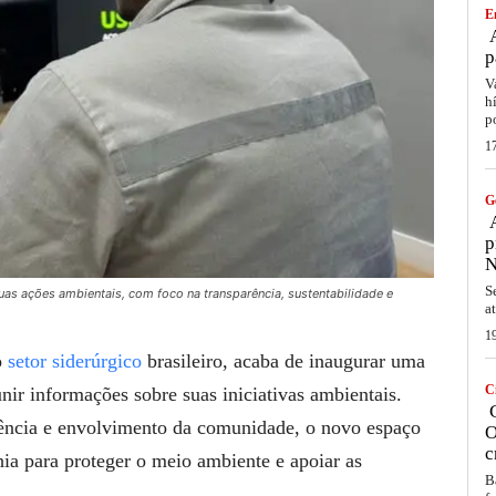
E
A
p
V
h
p
1
G
A
p
N
S
as ações ambientais, com foco na transparência, sustentabilidade e
a
1
o
setor siderúrgico
brasileiro, acaba de inaugurar uma
C
unir informações sobre suas iniciativas ambientais.
C
rência e envolvimento da comunidade, o novo espaço
O
c
hia para proteger o meio ambiente e apoiar as
B