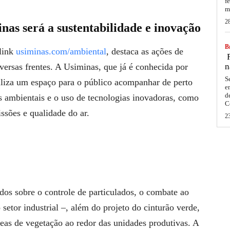
f
m
2
nas será a sustentabilidade e inovação
Br
 link
usiminas.com/ambiental
, destaca as ações de
F
versas frentes. A Usiminas, que já é conhecida por
n
S
biliza um espaço para o público acompanhar de perto
e
d
os ambientais e o uso de tecnologias inovadoras, como
C
issões e qualidade do ar.
2
dos sobre o controle de particulados, o combate ao
setor industrial –, além do projeto do cinturão verde,
reas de vegetação ao redor das unidades produtivas. A