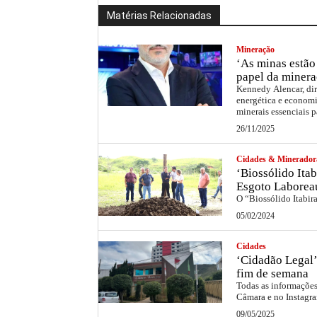
Matérias Relacionadas
Mineração
‘As minas estão 
papel da minera
Kennedy Alencar, dir
energética e economi
minerais essenciais p
26/11/2025
Cidades & Minerador
‘Biossólido Itab
Esgoto Laborea
O “Biossólido Itabir
05/02/2024
Cidades
‘Cidadão Legal’
fim de semana
Todas as informações 
Câmara e no Instag
09/05/2025