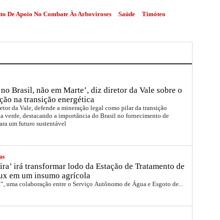
to De Apoio No Combate Às Arboviroses
Saúde
Timóteo
no Brasil, não em Marte’, diz diretor da Vale sobre o
ção na transição energética
etor da Vale, defende a mineração legal como pilar da transição
a verde, destacando a importância do Brasil no fornecimento de
ara um futuro sustentável
as
ira’ irá transformar lodo da Estação de Tratamento de
ux em um insumo agrícola
a”, uma colaboração entre o Serviço Autônomo de Água e Esgoto de...