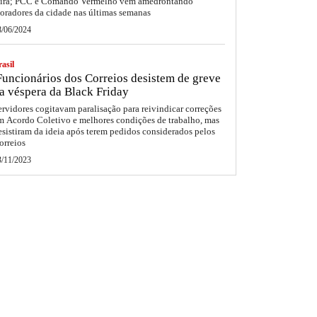
eira; PCC e Comando Vermelho vêm amedrontando
oradores da cidade nas últimas semanas
8/06/2024
asil
uncionários dos Correios desistem de greve
a véspera da Black Friday
ervidores cogitavam paralisação para reivindicar correções
m Acordo Coletivo e melhores condições de trabalho, mas
esistiram da ideia após terem pedidos considerados pelos
orreios
3/11/2023