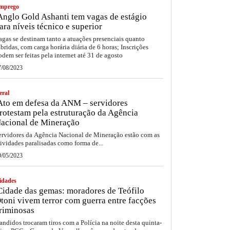
mprego
nglo Gold Ashanti tem vagas de estágio
ara níveis técnico e superior
agas se destinam tanto a atuações presenciais quanto
íbridas, com carga horária diária de 6 horas; Inscrições
odem ser feitas pela internet até 31 de agosto
7/08/2023
eral
to em defesa da ANM – servidores
rotestam pela estruturação da Agência
acional de Mineração
ervidores da Agência Nacional de Mineração estão com as
tividades paralisadas como forma de...
9/05/2023
idades
idade das gemas: moradores de Teófilo
toni vivem terror com guerra entre facções
riminosas
andidos trocaram tiros com a Polícia na noite desta quinta-