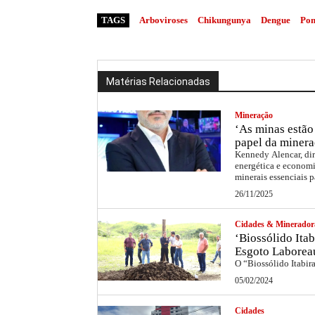
TAGS
Arboviroses
Chikungunya
Dengue
Pon
Matérias Relacionadas
Mineração
‘As minas estão 
papel da minera
Kennedy Alencar, dir
energética e economi
minerais essenciais p
26/11/2025
Cidades & Minerador
‘Biossólido Itab
Esgoto Laborea
O “Biossólido Itabir
05/02/2024
Cidades