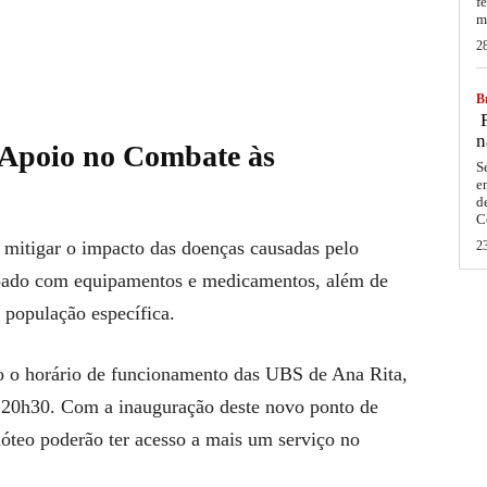
f
m
2
Br
F
n
 Apoio no Combate às
S
e
d
C
 mitigar o impacto das doenças causadas pelo
2
uipado com equipamentos e medicamentos, além de
a população específica.
do o horário de funcionamento das UBS de Ana Rita,
 20h30. Com a inauguração deste novo ponto de
móteo poderão ter acesso a mais um serviço no