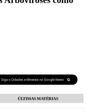
s Arboviroses como
Siga o Cidades e Minerais no Google News
ÚLTIMAS MATÉRIAS