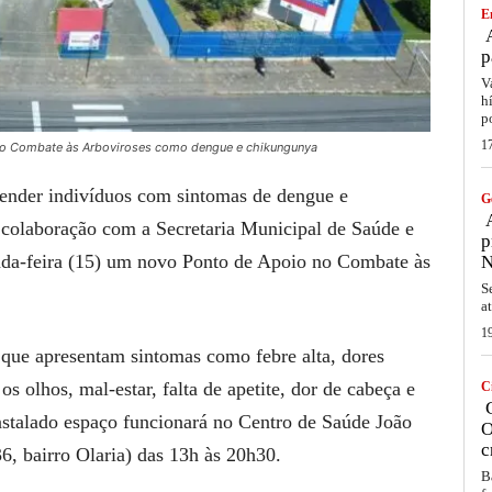
E
A
p
V
h
p
1
no Combate às Arboviroses como dengue e chikungunya
tender indivíduos com sintomas de dengue e
G
A
 colaboração com a Secretaria Municipal de Saúde e
p
nda-feira (15) um novo Ponto de Apoio no Combate às
N
S
a
1
que apresentam sintomas como febre alta, dores
s olhos, mal-estar, falta de apetite, dor de cabeça e
C
C
stalado espaço funcionará no Centro de Saúde João
O
c
6, bairro Olaria) das 13h às 20h30.
B