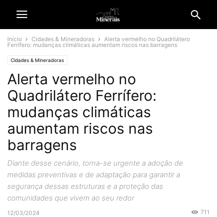
Início
Cidades & Mineradoras
Alerta vermelho no Quadrilátero
Ferrífero: mudanças climáticas aumentam riscos nas barragens
Cidades & Mineradoras
Alerta vermelho no
Quadrilátero Ferrífero:
mudanças climáticas
aumentam riscos nas
barragens
Diante desse cenário, torna-se urgente a adoção de
medidas preventivas e de adaptação para garantir a
segurança dessas estruturas e a proteção das
comunidades que vivem ao seu redor
711
12/03/2024