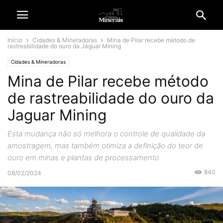
Início
Cidades & Mineradoras
Mina de Pilar recebe método de
rastreabilidade do ouro da Jaguar Mining
Cidades & Mineradoras
Mina de Pilar recebe método
de rastreabilidade do ouro da
Jaguar Mining
Esta mudança não só melhora o controle de qualidade da
amostragem, mas também otimiza a definição do teor de
ouro em minas e plantas de processamento
840
08/02/2024