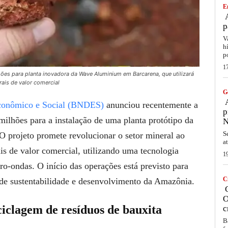
E
A
p
V
h
p
1
es para planta inovadora da Wave Aluminium em Barcarena, que utilizará
ais de valor comercial
G
A
conômico e Social (BNDES)
anunciou recentemente a
p
ilhões para a instalação de uma planta protótipo da
N
S
 O projeto promete revolucionar o setor mineral ao
a
is de valor comercial, utilizando uma tecnologia
1
ro-ondas. O início das operações está previsto para
C
s de sustentabilidade e desenvolvimento da Amazônia.
C
O
iclagem de resíduos de bauxita
c
B