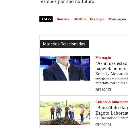
resíduos por ano no futuro.
TAGS
Bauxita
BNDES
Destaque
Mineração
Matérias Relacionadas
Mineração
‘As minas estão 
papel da minera
Kennedy Alencar, dir
energética e economi
minerais essenciais p
26/11/2025
Cidades & Minerador
‘Biossólido Itab
Esgoto Laborea
O “Biossólido Itabir
05/02/2024