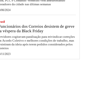
eira; PCC e Comando Vermelho vêm amedrontando
oradores da cidade nas últimas semanas
8/06/2024
asil
uncionários dos Correios desistem de greve
a véspera da Black Friday
ervidores cogitavam paralisação para reivindicar correções
m Acordo Coletivo e melhores condições de trabalho, mas
esistiram da ideia após terem pedidos considerados pelos
orreios
3/11/2023