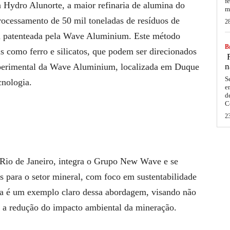
f
ia Hydro Alunorte, a maior refinaria de alumina do
m
rocessamento de 50 mil toneladas de resíduos de
2
ia patenteada pela Wave Aluminium. Este método
Br
s como ferro e silicatos, que podem ser direcionados
F
experimental da Wave Aluminium, localizada em Duque
n
S
cnologia.
e
d
C
2
io de Janeiro, integra o Grupo New Wave e se
s para o setor mineral, com foco em sustentabilidade
na é um exemplo claro dessa abordagem, visando não
 a redução do impacto ambiental da mineração.