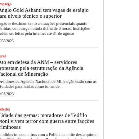
mprego
nglo Gold Ashanti tem vagas de estágio
ara níveis técnico e superior
agas se destinam tanto a atuações presenciais quanto
íbridas, com carga horária diária de 6 horas; Inscrições
odem ser feitas pela internet até 31 de agosto
7/08/2023
eral
to em defesa da ANM – servidores
rotestam pela estruturação da Agência
acional de Mineração
ervidores da Agência Nacional de Mineração estão com as
tividades paralisadas como forma de...
9/05/2023
idades
idade das gemas: moradores de Teófilo
toni vivem terror com guerra entre facções
riminosas
andidos trocaram tiros com a Polícia na noite desta quinta-