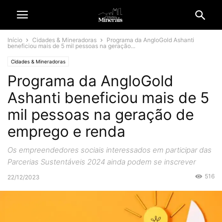
Início
Cidades & Mineradoras
Programa da AngloGold Ashanti
beneficiou mais de 5 mil pessoas na geração...
Cidades & Mineradoras
Programa da AngloGold
Ashanti beneficiou mais de 5
mil pessoas na geração de
emprego e renda
Os empreendedores sociais interessados ​​em participar das
Parcerias Sustentáveis ​​2024 ainda podem se inscrever
516
22/12/2023