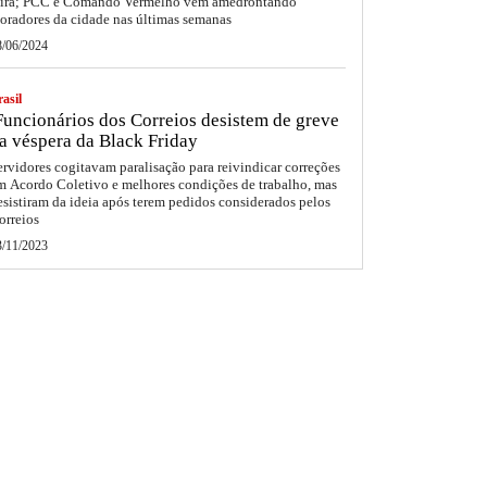
eira; PCC e Comando Vermelho vêm amedrontando
oradores da cidade nas últimas semanas
8/06/2024
asil
uncionários dos Correios desistem de greve
a véspera da Black Friday
ervidores cogitavam paralisação para reivindicar correções
m Acordo Coletivo e melhores condições de trabalho, mas
esistiram da ideia após terem pedidos considerados pelos
orreios
3/11/2023