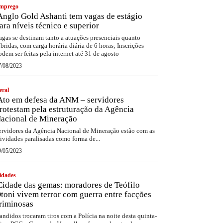
mprego
nglo Gold Ashanti tem vagas de estágio
ara níveis técnico e superior
agas se destinam tanto a atuações presenciais quanto
íbridas, com carga horária diária de 6 horas; Inscrições
odem ser feitas pela internet até 31 de agosto
7/08/2023
eral
to em defesa da ANM – servidores
rotestam pela estruturação da Agência
acional de Mineração
ervidores da Agência Nacional de Mineração estão com as
tividades paralisadas como forma de...
9/05/2023
idades
idade das gemas: moradores de Teófilo
toni vivem terror com guerra entre facções
riminosas
andidos trocaram tiros com a Polícia na noite desta quinta-