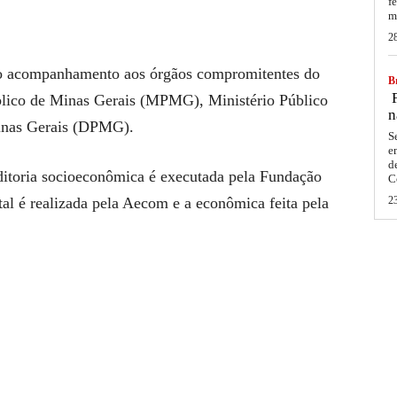
f
m
2
 no acompanhamento aos órgãos compromitentes do
Br
F
blico de Minas Gerais (MPMG), Ministério Público
n
inas Gerais (DPMG).
S
e
d
itoria socioeconômica é executada pela Fundação
C
al é realizada pela Aecom e a econômica feita pela
2