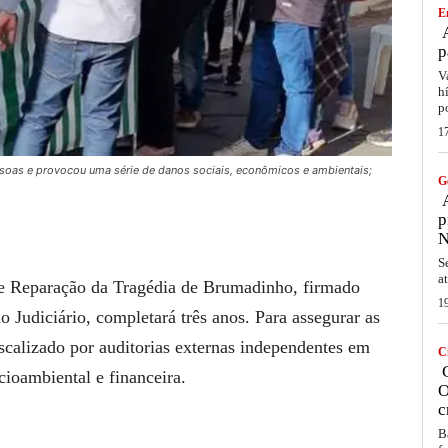
E
A
p
V
h
p
1
essoas e provocou uma série de danos sociais, econômicos e ambientais;
G
A
p
N
S
a
de Reparação da Tragédia de Brumadinho, firmado
1
 Judiciário, completará três anos. Para assegurar as
iscalizado por auditorias externas independentes em
C
C
cioambiental e financeira.
O
c
B