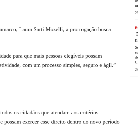
f
m
2
Br
Samarco, Laura Sarti Mozelli, a prorrogação busca
F
n
S
e
idade para que mais pessoas elegíveis possam
d
C
tividade, com um processo simples, seguro e ágil.”
2
 todos os cidadãos que atendam aos critérios
 possam exercer esse direito dentro do novo período