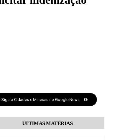
icitar indenização
Siga o Cidades e Minerais no Google News
ÚLTIMAS MATÉRIAS