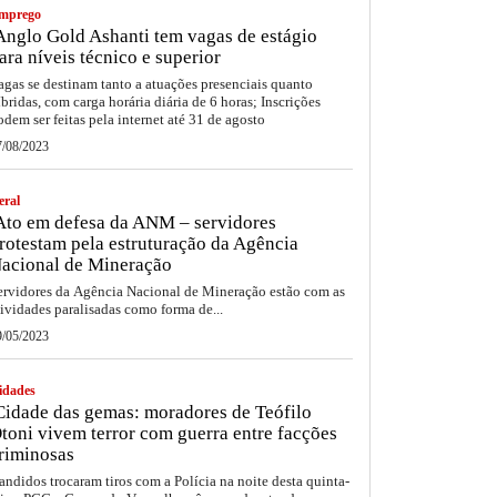
mprego
nglo Gold Ashanti tem vagas de estágio
ara níveis técnico e superior
agas se destinam tanto a atuações presenciais quanto
íbridas, com carga horária diária de 6 horas; Inscrições
odem ser feitas pela internet até 31 de agosto
7/08/2023
eral
to em defesa da ANM – servidores
rotestam pela estruturação da Agência
acional de Mineração
ervidores da Agência Nacional de Mineração estão com as
tividades paralisadas como forma de...
9/05/2023
idades
idade das gemas: moradores de Teófilo
toni vivem terror com guerra entre facções
riminosas
andidos trocaram tiros com a Polícia na noite desta quinta-