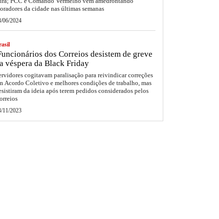
eira; PCC e Comando Vermelho vêm amedrontando
oradores da cidade nas últimas semanas
8/06/2024
asil
uncionários dos Correios desistem de greve
a véspera da Black Friday
ervidores cogitavam paralisação para reivindicar correções
m Acordo Coletivo e melhores condições de trabalho, mas
esistiram da ideia após terem pedidos considerados pelos
orreios
3/11/2023