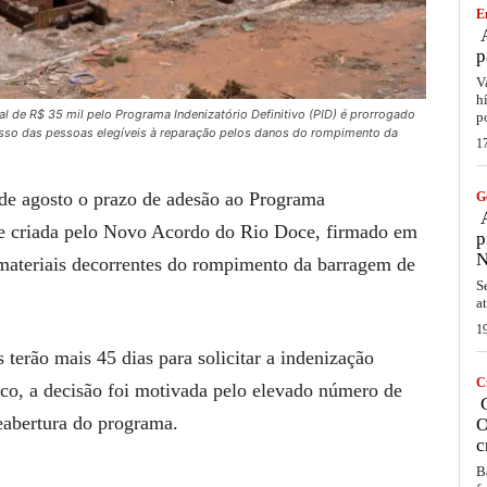
E
A
p
V
h
ual de R$ 35 mil pelo Programa Indenizatório Definitivo (PID) é prorrogado
p
esso das pessoas elegíveis à reparação pelos danos do rompimento da
1
de agosto o prazo de adesão ao Programa
G
A
de criada pelo Novo Acordo do Rio Doce, firmado em
p
N
 materiais decorrentes do rompimento da barragem de
S
a
1
terão mais 45 dias para solicitar a indenização
C
co, a decisão foi motivada pelo elevado número de
C
eabertura do programa.
O
c
B