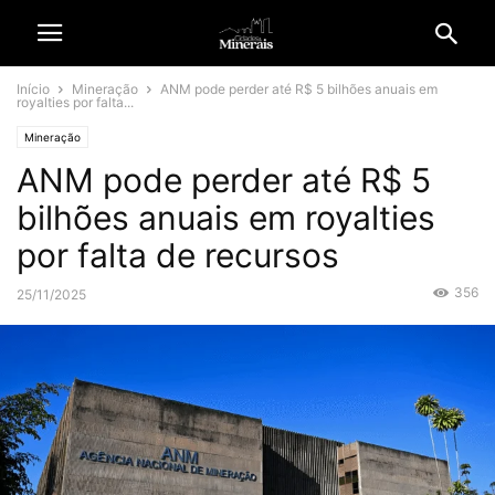
Início
Mineração
ANM pode perder até R$ 5 bilhões anuais em
royalties por falta...
Mineração
ANM pode perder até R$ 5
bilhões anuais em royalties
por falta de recursos
356
25/11/2025