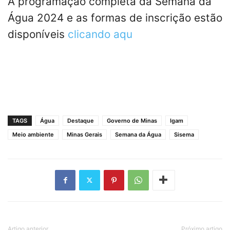
A programação completa da Semana da
Água 2024 e as formas de inscrição estão
disponíveis
clicando aqu
TAGS
Água
Destaque
Governo de Minas
Igam
Meio ambiente
Minas Gerais
Semana da Água
Sisema
Artigo anterior
Próximo artigo