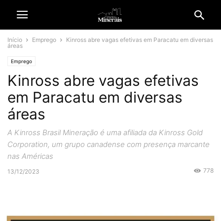
Início
Emprego
Kinross abre vagas efetivas em Paracatu em diversas
áreas
Emprego
Kinross abre vagas efetivas
em Paracatu em diversas
áreas
A Kinross Brasil Mineração é uma afiliada da Kinross Gold
Corporation, um grupo canadense com presença marcante
nas Américas
778
13/12/2023