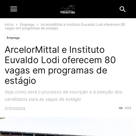
Início
Emprego
ArcelorMittal e Instituto Euvaldo Lodi oferecem 80
vagas em programas de estágio
Emprego
ArcelorMittal e Instituto
Euvaldo Lodi oferecem 80
vagas em programas de
estágio
Veja como será o processo de inscrição e a seleção dos
candidatos para as vagas de estágio
484
27/03/2024