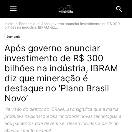
Início
Economia
Após governo anunciar investimento de R$ 300
bilhões na indústria, IBRAM diz...
Economia
Após governo anunciar
investimento de R$ 300
bilhões na indústria, IBRAM
diz que mineração é
destaque no ‘Plano Brasil
Novo’
Na visão do diretor do IBRAM, isso significa que a matriz
produtiva nacional precisa incorporar novas tecnologias e
equipamentos que devem ser desenvolvidos a partir do
abastecimento mineral