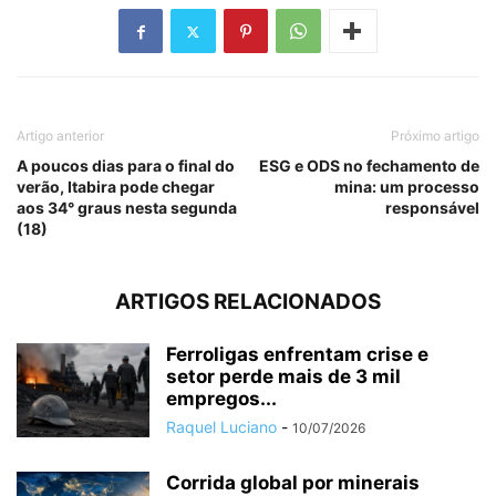
Artigo anterior
Próximo artigo
A poucos dias para o final do
ESG e ODS no fechamento de
verão, Itabira pode chegar
mina: um processo
aos 34° graus nesta segunda
responsável
(18)
ARTIGOS RELACIONADOS
Ferroligas enfrentam crise e
setor perde mais de 3 mil
empregos...
Raquel Luciano
-
10/07/2026
Corrida global por minerais