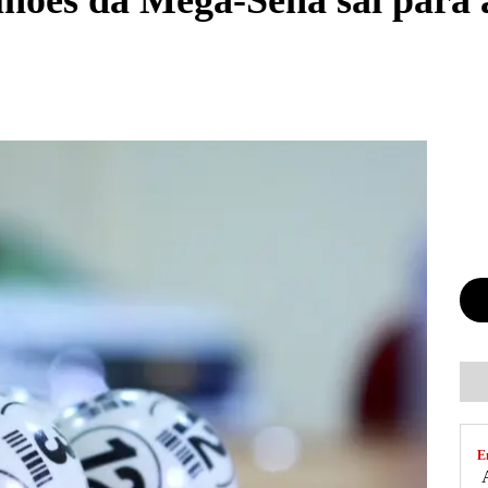
lhões da Mega-Sena sai para
E
A