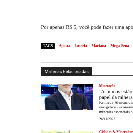
Por apenas R$ 5, você pode fazer uma apos
TAGS
Aposta
Loteria
Mariana
Mega-Sena
Matérias Relacionadas
Mineração
‘As minas estão 
papel da minera
Kennedy Alencar, dir
energética e economi
minerais essenciais p
26/11/2025
Cidades & Minerador