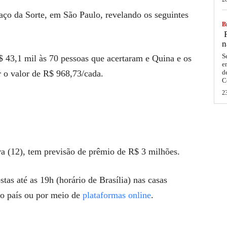
aço da Sorte, em São Paulo, revelando os seguintes
Br
F
n
S
 43,1 mil às 70 pessoas que acertaram e Quina e os
e
 o valor de R$ 968,73/cada.
d
C
2
ra (12), tem previsão de prêmio de R$ 3 milhões.
tas até as 19h (horário de Brasília) nas casas
 o país ou por meio de
plataformas online
.