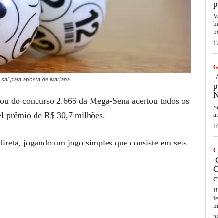
p
V
h
p
1
G
A
sai para aposta de Mariana
p
N
ou do concurso 2.666 da Mega-Sena acertou todos os
S
el prêmio de R$ 30,7 milhões.
a
1
ireta, jogando um jogo simples que consiste em seis
C
C
O
c
B
f
m
2