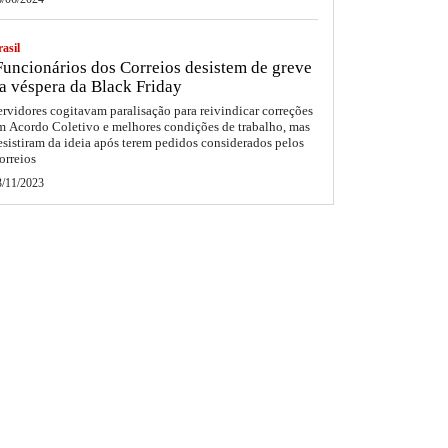
asil
uncionários dos Correios desistem de greve
a véspera da Black Friday
ervidores cogitavam paralisação para reivindicar correções
m Acordo Coletivo e melhores condições de trabalho, mas
esistiram da ideia após terem pedidos considerados pelos
orreios
3/11/2023