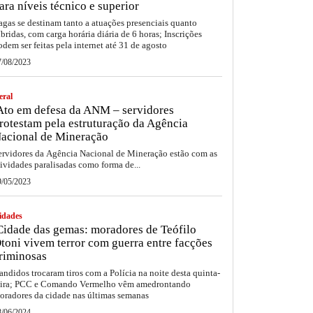
ara níveis técnico e superior
agas se destinam tanto a atuações presenciais quanto
íbridas, com carga horária diária de 6 horas; Inscrições
odem ser feitas pela internet até 31 de agosto
7/08/2023
eral
to em defesa da ANM – servidores
rotestam pela estruturação da Agência
acional de Mineração
ervidores da Agência Nacional de Mineração estão com as
tividades paralisadas como forma de...
9/05/2023
idades
idade das gemas: moradores de Teófilo
toni vivem terror com guerra entre facções
riminosas
andidos trocaram tiros com a Polícia na noite desta quinta-
eira; PCC e Comando Vermelho vêm amedrontando
oradores da cidade nas últimas semanas
8/06/2024