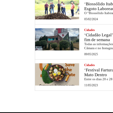
‘Biossólido Itab
Esgoto Laborea
O “Biossólido Itabir
05/02/2024
Cidades
‘Cidadão Legal’
fim de semana
Todas as informações 
Câmara e no Instag
09/05/2025
Cidades
‘Festival Fartu
Mato Dentro
Entre os dias 20 e 28
11/05/2023