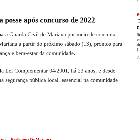
Br
 posse após concurso de 2022
F
n
para Guarda Civil de Mariana por meio de concurso
S
e
ariana a partir do próximo sábado (13), prontos para
d
C
urança e bem-estar da comunidade.
2
ela Lei Complementar 04/2001, há 23 anos, e desde
 segurança pública local, essencial na comunidade
iana
Prefeitura De Mariana