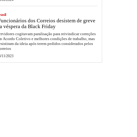
asil
uncionários dos Correios desistem de greve
a véspera da Black Friday
ervidores cogitavam paralisação para reivindicar correções
m Acordo Coletivo e melhores condições de trabalho, mas
esistiram da ideia após terem pedidos considerados pelos
orreios
3/11/2023