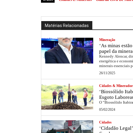
Matérias Relacionadas
Mineração
‘As minas estão 
papel da minera
Kennedy Alencar, dir
energética e economi
minerais essenciais p
26/11/2025
Cidades & Minerador
‘Biossólido Itab
Esgoto Laborea
O “Biossólido Itabir
05/02/2024
Cidades
‘Cidadão Legal’