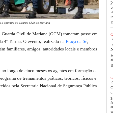
p
V
h
p
1
os agentes da Guarda Civil de Mariana
da Guarda Civil de Mariana (GCM) tomaram posse em
G
A
da 4ª Turma. O evento, realizado na
Praça da Sé
,
p
ém familiares, amigos, autoridades locais e membros
N
S
a
1
a, ao longo de cinco meses os agentes em formação da
ograma de treinamentos práticos, teóricos, físicos e
C
C
lecidos pela Secretaria Nacional de Segurança Pública.
O
c
B
f
m
2