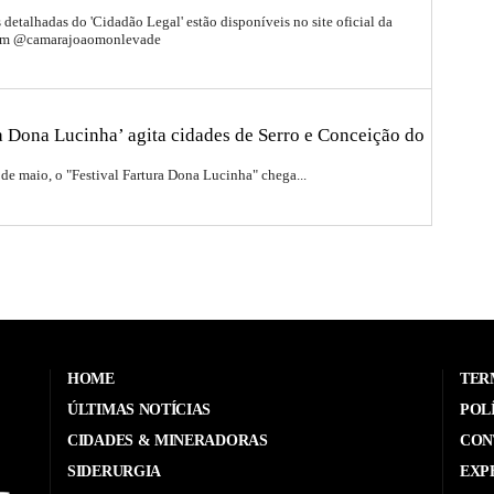
detalhadas do 'Cidadão Legal' estão disponíveis no site oficial da
ram @camarajoaomonlevade
ra Dona Lucinha’ agita cidades de Serro e Conceição do
 de maio, o "Festival Fartura Dona Lucinha" chega...
HOME
TER
ÚLTIMAS NOTÍCIAS
POL
CIDADES & MINERADORAS
CON
SIDERURGIA
EXP