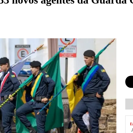
33 novos agentes da Guarda 
E
A