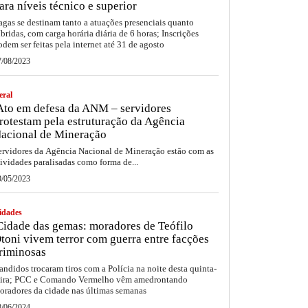
ara níveis técnico e superior
agas se destinam tanto a atuações presenciais quanto
íbridas, com carga horária diária de 6 horas; Inscrições
odem ser feitas pela internet até 31 de agosto
7/08/2023
eral
to em defesa da ANM – servidores
rotestam pela estruturação da Agência
acional de Mineração
ervidores da Agência Nacional de Mineração estão com as
tividades paralisadas como forma de...
9/05/2023
idades
idade das gemas: moradores de Teófilo
toni vivem terror com guerra entre facções
riminosas
andidos trocaram tiros com a Polícia na noite desta quinta-
eira; PCC e Comando Vermelho vêm amedrontando
oradores da cidade nas últimas semanas
8/06/2024