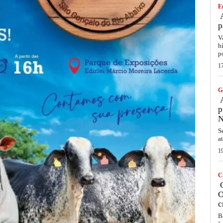
E
A
p
V
h
p
1
G
A
p
N
S
a
1
C
C
O
c
B