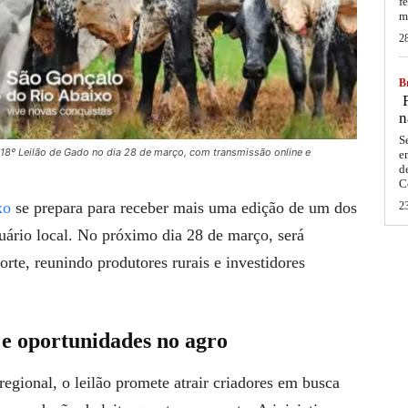
f
m
2
Br
F
n
S
18º Leilão de Gado no dia 28 de março, com transmissão online e
e
d
C
xo
se prepara para receber mais uma edição de um dos
2
cuário local. No próximo dia 28 de março, será
orte, reunindo produtores rurais e investidores
 e oportunidades no agro
regional, o leilão promete atrair criadores em busca