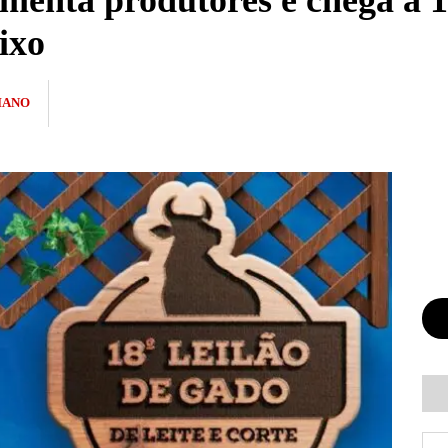
menta produtores e chega à 1
ixo
IANO