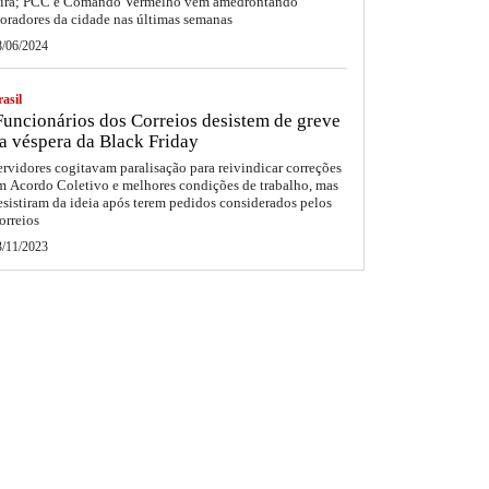
eira; PCC e Comando Vermelho vêm amedrontando
oradores da cidade nas últimas semanas
8/06/2024
asil
uncionários dos Correios desistem de greve
a véspera da Black Friday
ervidores cogitavam paralisação para reivindicar correções
m Acordo Coletivo e melhores condições de trabalho, mas
esistiram da ideia após terem pedidos considerados pelos
orreios
3/11/2023