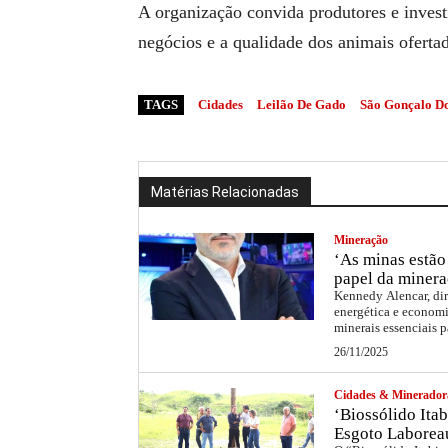
A organização convida produtores e invest
negócios e a qualidade dos animais oferta
TAGS
Cidades
Leilão De Gado
São Gonçalo Do
Matérias Relacionadas
Mineração
‘As minas estão 
papel da minera
Kennedy Alencar, dir
energética e economi
minerais essenciais p
26/11/2025
Cidades & Minerador
‘Biossólido Itab
Esgoto Laborea