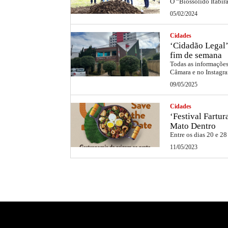
O “Biossólido Itabir
05/02/2024
Cidades
‘Cidadão Legal’
fim de semana
Todas as informações 
Câmara e no Instag
09/05/2025
Cidades
‘Festival Fartu
Mato Dentro
Entre os dias 20 e 28
11/05/2023