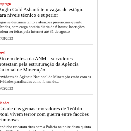
mprego
nglo Gold Ashanti tem vagas de estágio
ara níveis técnico e superior
agas se destinam tanto a atuações presenciais quanto
íbridas, com carga horária diária de 6 horas; Inscrições
odem ser feitas pela internet até 31 de agosto
7/08/2023
eral
to em defesa da ANM – servidores
rotestam pela estruturação da Agência
acional de Mineração
ervidores da Agência Nacional de Mineração estão com as
tividades paralisadas como forma de...
9/05/2023
idades
idade das gemas: moradores de Teófilo
toni vivem terror com guerra entre facções
riminosas
andidos trocaram tiros com a Polícia na noite desta quinta-