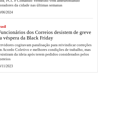
eira; PCC e Comando Vermelho vêm amedrontando
oradores da cidade nas últimas semanas
8/06/2024
asil
uncionários dos Correios desistem de greve
a véspera da Black Friday
ervidores cogitavam paralisação para reivindicar correções
m Acordo Coletivo e melhores condições de trabalho, mas
esistiram da ideia após terem pedidos considerados pelos
orreios
3/11/2023