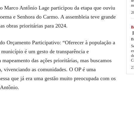
f
m
to Marco Antônio Lage participou da etapa que ouviu
2
poema e Senhora do Carmo. A assembleia teve grande
as obras prioritárias para 2024.
Br
F
n
 do Orçamento Participativo: “Oferecer à população a
S
o município é um gesto de transparência e
e
d
m mapeamento das ações prioritárias, mas buscamos
C
2
ta, vivenciando as comunidades. O OP é uma
nessa que já era uma gestão muito preocupada com os
 Antônio.