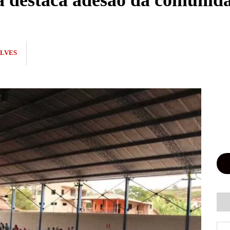
ra destaca adesão da comuni
LVES