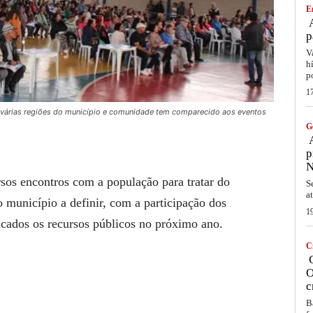
E
A
p
V
h
p
1
 várias regiões do município e comunidade tem comparecido aos eventos
G
A
p
N
rsos encontros com a população para tratar do
S
a
 município a definir, com a participação dos
1
icados os recursos públicos no próximo ano.
C
C
O
c
B