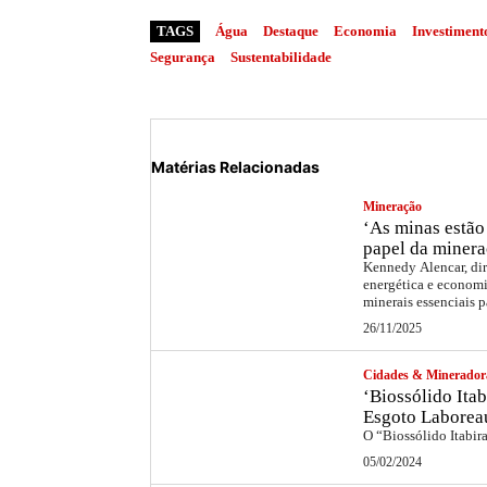
TAGS
Água
Destaque
Economia
Investiment
Segurança
Sustentabilidade
Matérias Relacionadas
Mineração
‘As minas estão 
papel da minera
Kennedy Alencar, dir
energética e economi
minerais essenciais p
26/11/2025
Cidades & Minerador
‘Biossólido Itab
Esgoto Laborea
O “Biossólido Itabir
05/02/2024