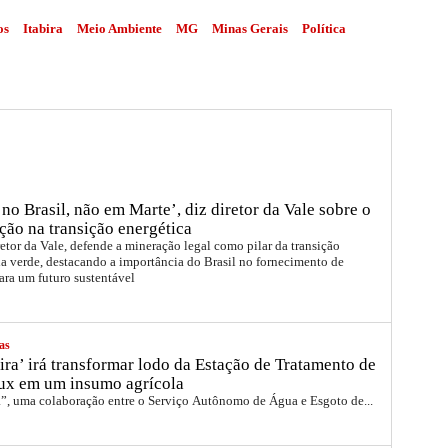
os
Itabira
Meio Ambiente
MG
Minas Gerais
Política
no Brasil, não em Marte’, diz diretor da Vale sobre o
ção na transição energética
etor da Vale, defende a mineração legal como pilar da transição
a verde, destacando a importância do Brasil no fornecimento de
ara um futuro sustentável
as
ira’ irá transformar lodo da Estação de Tratamento de
ux em um insumo agrícola
a”, uma colaboração entre o Serviço Autônomo de Água e Esgoto de...