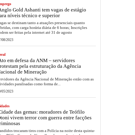
mprego
nglo Gold Ashanti tem vagas de estágio
ara níveis técnico e superior
agas se destinam tanto a atuações presenciais quanto
íbridas, com carga horária diária de 6 horas; Inscrições
odem ser feitas pela internet até 31 de agosto
7/08/2023
eral
to em defesa da ANM – servidores
rotestam pela estruturação da Agência
acional de Mineração
ervidores da Agência Nacional de Mineração estão com as
tividades paralisadas como forma de...
9/05/2023
idades
idade das gemas: moradores de Teófilo
toni vivem terror com guerra entre facções
riminosas
andidos trocaram tiros com a Polícia na noite desta quinta-