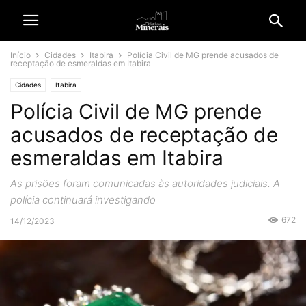
Início
Cidades
Itabira
Polícia Civil de MG prende acusados de
receptação de esmeraldas em Itabira
Cidades
Itabira
Polícia Civil de MG prende
acusados de receptação de
esmeraldas em Itabira
As prisões foram comunicadas às autoridades judiciais. A
polícia continuará investigando
672
14/12/2023