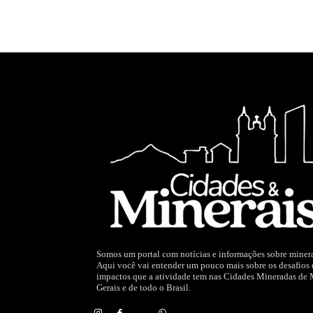
Somos um portal com notícias e informações sobre miner
Aqui você vai entender um pouco mais sobre os desafios 
impactos que a atividade tem nas Cidades Mineradas de
Gerais e de todo o Brasil.