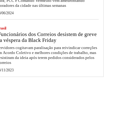
eira; PCC e Comando Vermelho vêm amedrontando
oradores da cidade nas últimas semanas
8/06/2024
asil
uncionários dos Correios desistem de greve
a véspera da Black Friday
ervidores cogitavam paralisação para reivindicar correções
m Acordo Coletivo e melhores condições de trabalho, mas
esistiram da ideia após terem pedidos considerados pelos
orreios
3/11/2023