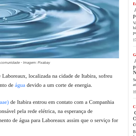
E
A
p
V
h
p
1
G
A
em comunidade - Imagem: Pixabay
p
N
 Laboreaux, localizada na cidade de Itabira, sofreu
S
ento de
água
devido a um corte de energia.
a
1
aae)
de Itabira entrou em contato com a Companhia
C
nsável pela rede elétrica, na esperança de
C
O
imento de água para Laboreaux assim que o serviço for
c
B