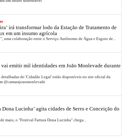
ara um futuro sustentável
as
ira’ irá transformar lodo da Estação de Tratamento de
ux em um insumo agrícola
a”, uma colaboração entre o Serviço Autônomo de Água e Esgoto de...
 vai emitir mil identidades em João Monlevade durante
detalhadas do 'Cidadão Legal' estão disponíveis no site oficial da
ram @camarajoaomonlevade
ra Dona Lucinha’ agita cidades de Serro e Conceição do
 de maio, o "Festival Fartura Dona Lucinha" chega...