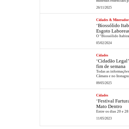
minerais essenciais p
26/11/2025
Cidades & Minerador
‘Biossólido Itab
Esgoto Laborea
O “Biossólido Itabir
05/02/2024
Cidades
‘Cidadão Legal’
fim de semana
Todas as informações 
Câmara e no Instag
09/05/2025
Cidades
‘Festival Fartu
Mato Dentro
Entre os dias 20 e 28
11/05/2023