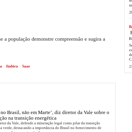
f
m
2
Br
F
n
 que a população demonstre compreensão e sugira a
S
e
d
C
ia
Itabira
Saae
2
no Brasil, não em Marte’, diz diretor da Vale sobre o
ção na transição energética
etor da Vale, defende a mineração legal como pilar da transição
a verde, destacando a importância do Brasil no fornecimento de