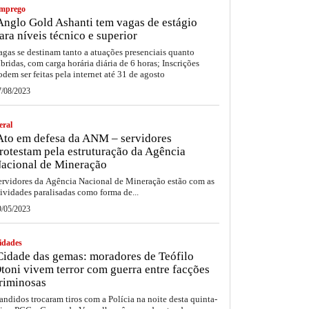
mprego
nglo Gold Ashanti tem vagas de estágio
ara níveis técnico e superior
agas se destinam tanto a atuações presenciais quanto
íbridas, com carga horária diária de 6 horas; Inscrições
odem ser feitas pela internet até 31 de agosto
7/08/2023
eral
to em defesa da ANM – servidores
rotestam pela estruturação da Agência
acional de Mineração
ervidores da Agência Nacional de Mineração estão com as
tividades paralisadas como forma de...
9/05/2023
idades
idade das gemas: moradores de Teófilo
toni vivem terror com guerra entre facções
riminosas
andidos trocaram tiros com a Polícia na noite desta quinta-