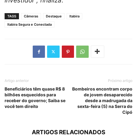
investidor”, finaliza
.
TAGS
Câmeras
Destaque
Itabira
Itabira Segura e Conectada
Artigo anterior
Próximo artigo
Beneficiários têm quase R$ 8
Bombeiros encontram corpo
bilhões esquecidos para
de jovem desaparecido
receber do governo; Saiba se
desde a madrugada da
você tem direito
sexta-feira (5) na Serra do
Cipó
ARTIGOS RELACIONADOS